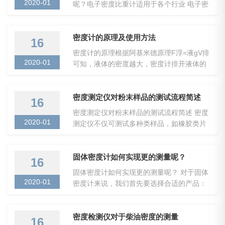
2020-01
呢？电子密度比重计适用于各个行业 电子密
度比重计是由阿基米德原理相结合而研发出
来的新...
密度计的原理及使用方法
16
密度计的原理根据阿基米德原理F浮=液gV排
2020-01
可知，液体的密度越大，密度计排开液体的
体积就越小。利用了物体的浮沉条件，让密
度...
密度测定仪对粉末样品的测试流程简述
16
密度测定仪对粉末样品的测试流程简述 密度
2020-01
测定仪不仅可测试多种类样品，如橡胶类片
材/颗粒/成品、金属制品，也可以测试不同
种...
固体密度计如何实现更的测量呢？
16
固体密度计如何实现更的测量呢？ 对于固体
2020-01
密度计来说，我们首先要选择合适的产品：
1.根据自己的使用环境来选择； 2.测量...
密度检测仪对于柴油密度的测量
16